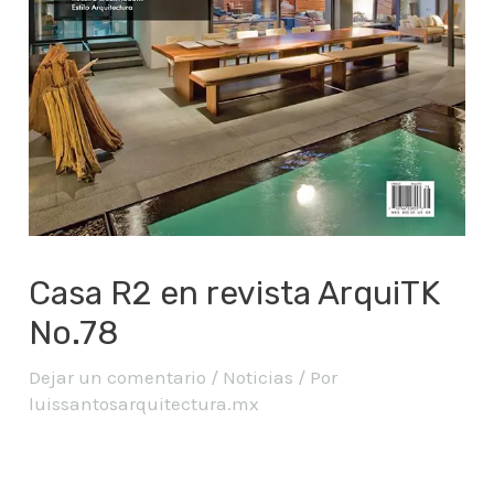
Casa R2 en revista ArquiTK
No.78
Dejar un comentario
/
Noticias
/ Por
luissantosarquitectura.mx